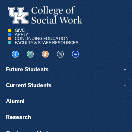
GIVE
APPLY
CONTINUING EDUCATION
FACULTY & STAFF RESOURCES
Visit us on Facebook
Visit us on Instagram
Visit us on TikTok
Visit us on X
Visit us on LinkedIn
Future Students
+
Current Students
+
Alumni
+
Research
+