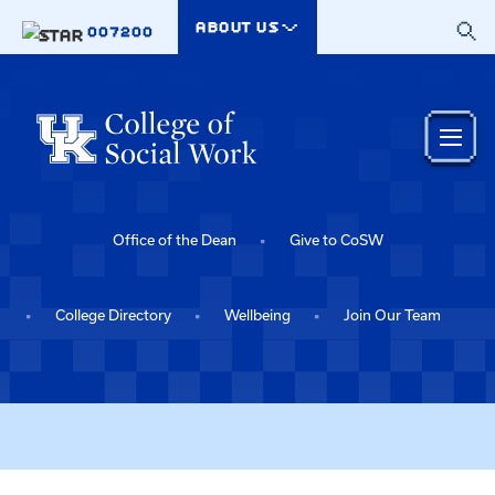
Skip to main content
ABOUT US
007200
Office of the Dean
Give to CoSW
College Directory
Wellbeing
Join Our Team